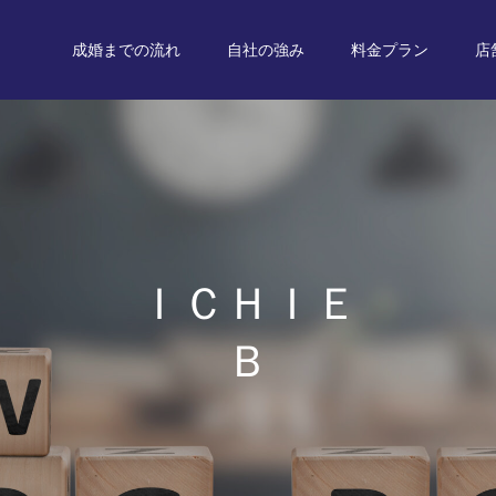
成婚までの流れ
自社の強み
料金プラン
店
Ｉ
Ｃ
Ｈ
Ｉ
Ｅ
Ｂ
Ｌ
Ｏ
Ｇ